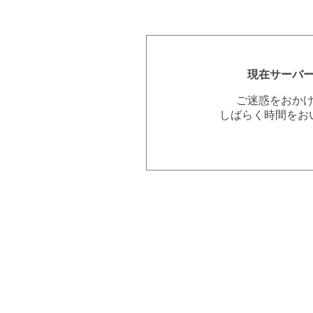
現在サーバ
ご迷惑をおか
しばらく時間をお