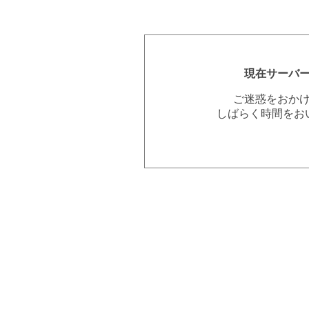
現在サーバ
ご迷惑をおか
しばらく時間をお