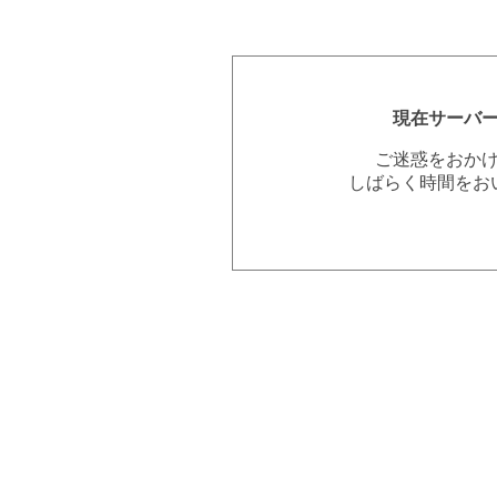
現在サーバ
ご迷惑をおか
しばらく時間をお