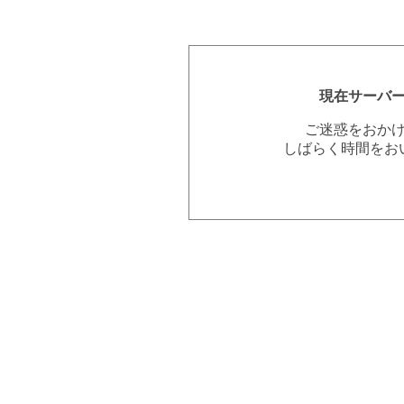
現在サーバ
ご迷惑をおか
しばらく時間をお