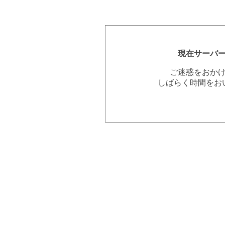
現在サーバ
ご迷惑をおか
しばらく時間をお