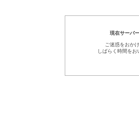
現在サーバ
ご迷惑をおか
しばらく時間をお