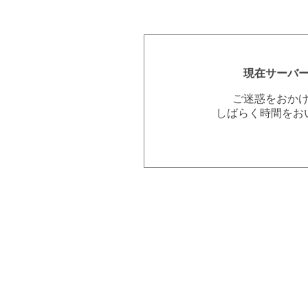
現在サーバ
ご迷惑をおか
しばらく時間をお