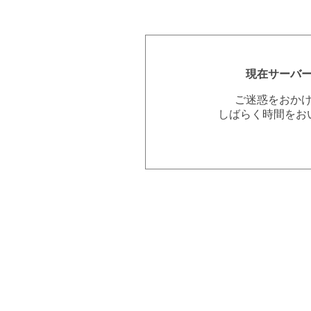
現在サーバ
ご迷惑をおか
しばらく時間をお