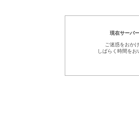
現在サーバ
ご迷惑をおか
しばらく時間をお