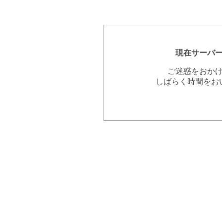
現在サーバ
ご迷惑をおか
しばらく時間をお