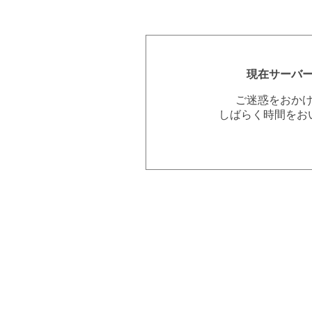
現在サーバ
ご迷惑をおか
しばらく時間をお