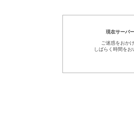
現在サーバ
ご迷惑をおか
しばらく時間をお