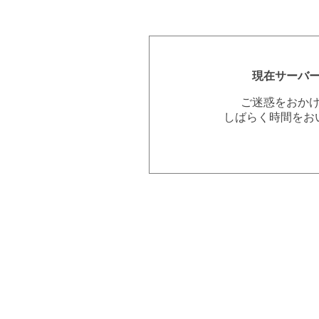
現在サーバ
ご迷惑をおか
しばらく時間をお