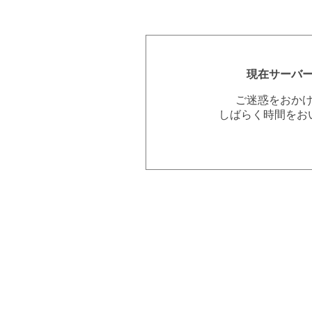
現在サーバ
ご迷惑をおか
しばらく時間をお