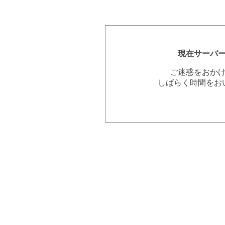
現在サーバ
ご迷惑をおか
しばらく時間をお