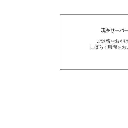
現在サーバ
ご迷惑をおか
しばらく時間をお