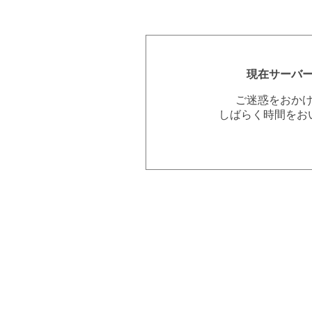
現在サーバ
ご迷惑をおか
しばらく時間をお