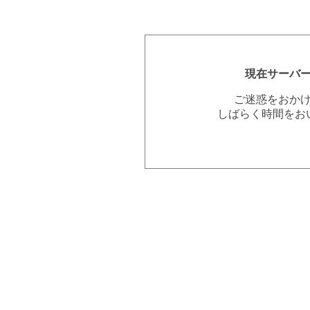
現在サーバ
ご迷惑をおか
しばらく時間をお