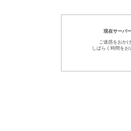
現在サーバ
ご迷惑をおか
しばらく時間をお