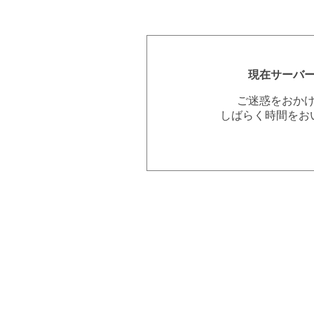
現在サーバ
ご迷惑をおか
しばらく時間をお