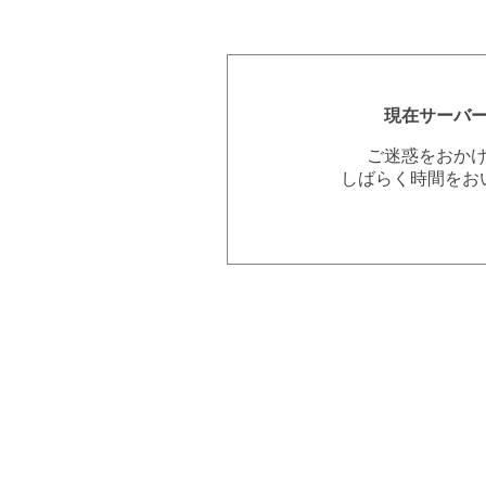
現在サーバ
ご迷惑をおか
しばらく時間をお