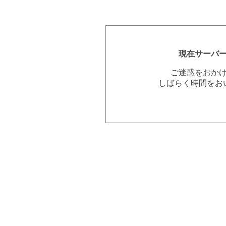
現在サーバ
ご迷惑をおか
しばらく時間をお