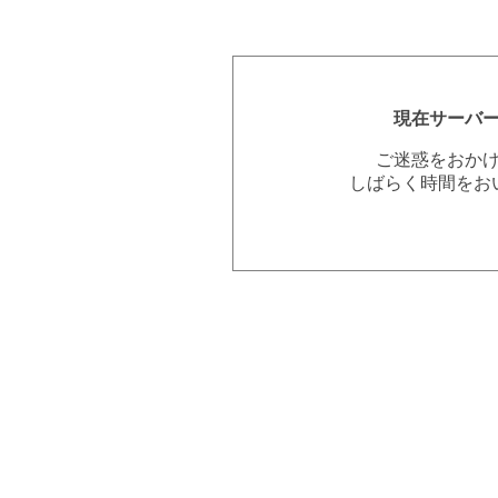
現在サーバ
ご迷惑をおか
しばらく時間をお