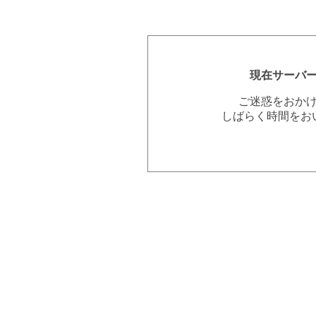
現在サーバ
ご迷惑をおか
しばらく時間をお