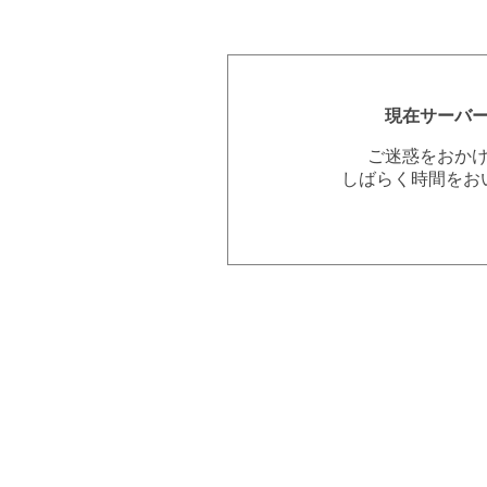
現在サーバ
ご迷惑をおか
しばらく時間をお