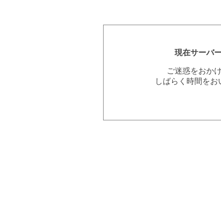
現在サーバ
ご迷惑をおか
しばらく時間をお