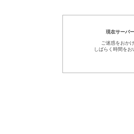
現在サーバ
ご迷惑をおか
しばらく時間をお