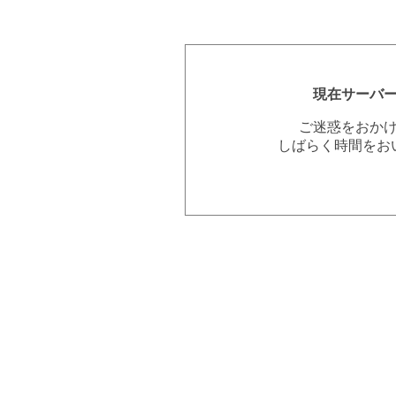
現在サーバ
ご迷惑をおか
しばらく時間をお