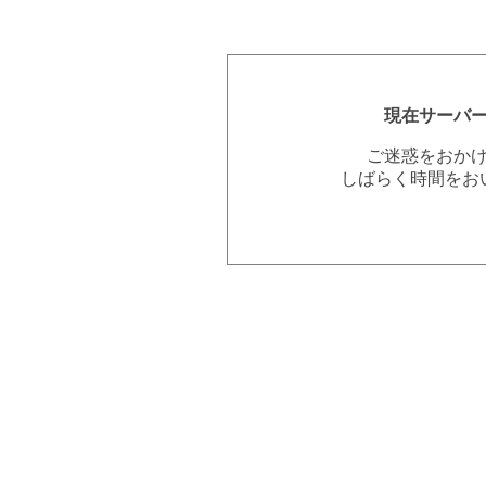
現在サーバ
ご迷惑をおか
しばらく時間をお