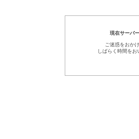
現在サーバ
ご迷惑をおか
しばらく時間をお