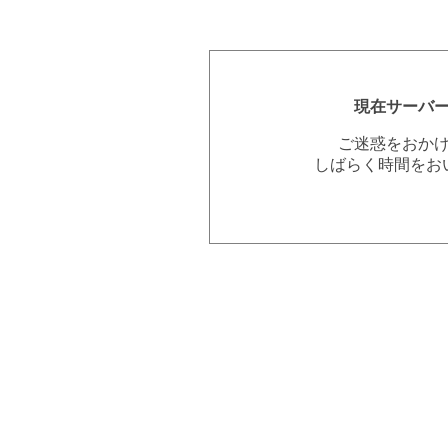
現在サーバ
ご迷惑をおか
しばらく時間をお