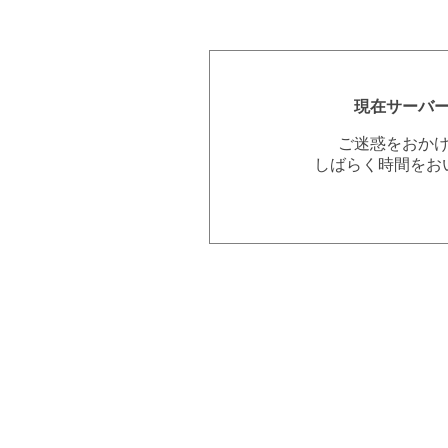
現在サーバ
ご迷惑をおか
しばらく時間をお