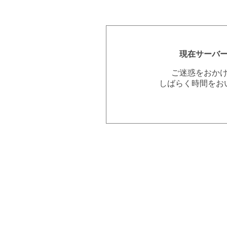
現在サーバ
ご迷惑をおか
しばらく時間をお