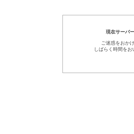
現在サーバ
ご迷惑をおか
しばらく時間をお