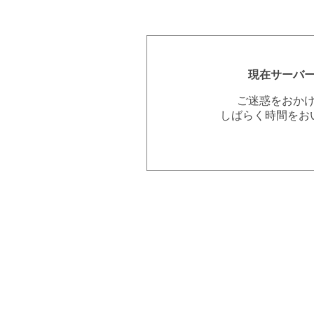
現在サーバ
ご迷惑をおか
しばらく時間をお