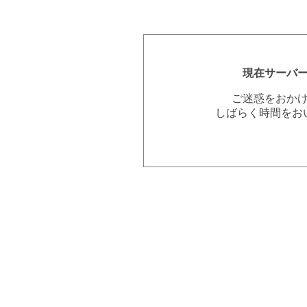
現在サーバ
ご迷惑をおか
しばらく時間をお