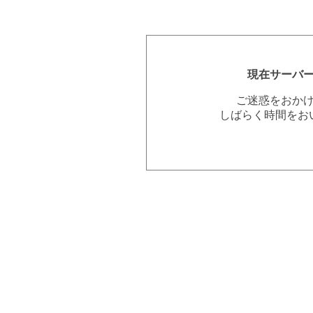
現在サーバ
ご迷惑をおか
しばらく時間をお