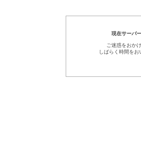
現在サーバ
ご迷惑をおか
しばらく時間をお