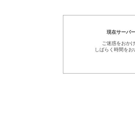
現在サーバ
ご迷惑をおか
しばらく時間をお