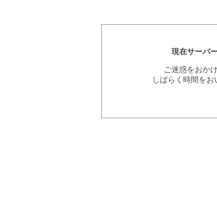
現在サーバ
ご迷惑をおか
しばらく時間をお