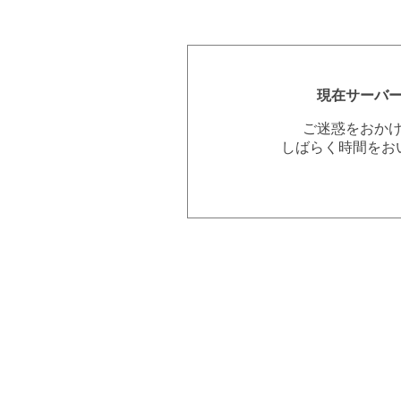
現在サーバ
ご迷惑をおか
しばらく時間をお