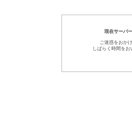
現在サーバ
ご迷惑をおか
しばらく時間をお