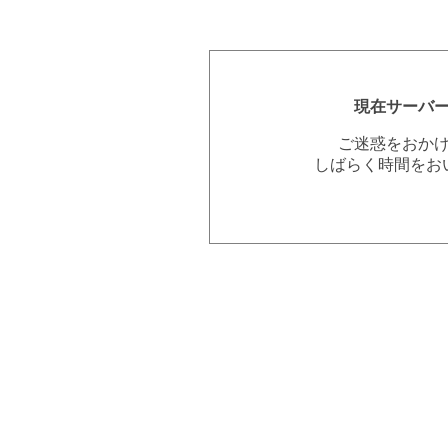
現在サーバ
ご迷惑をおか
しばらく時間をお