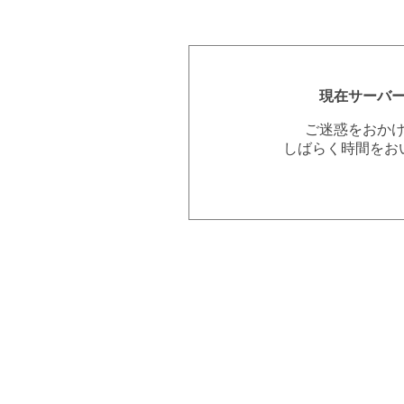
現在サーバ
ご迷惑をおか
しばらく時間をお