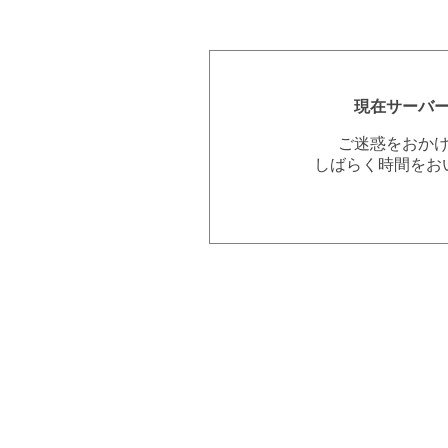
現在サーバ
ご迷惑をおか
しばらく時間をお