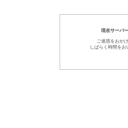
現在サーバ
ご迷惑をおか
しばらく時間をお