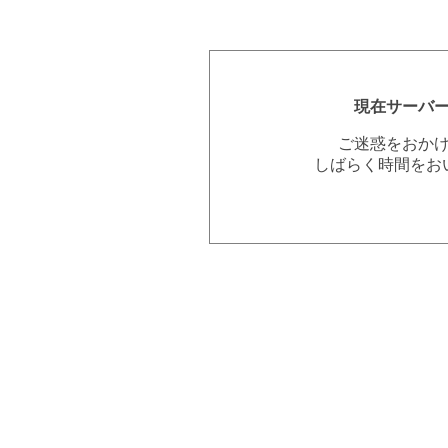
現在サーバ
ご迷惑をおか
しばらく時間をお