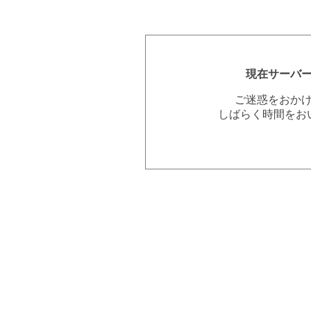
現在サーバ
ご迷惑をおか
しばらく時間をお