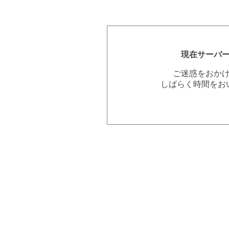
現在サーバ
ご迷惑をおか
しばらく時間をお