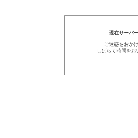
現在サーバ
ご迷惑をおか
しばらく時間をお